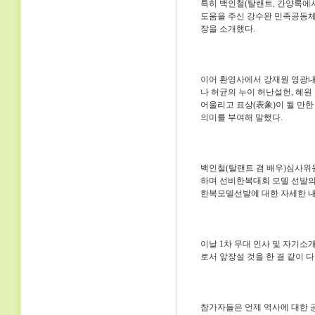
특히 백인철(탈랜트, 간양록에
도움을 주신 강수완 민족공동체
장을 소개했다.
이어 환영사에서 강재원 영광내
나 허균의 누이 허난설헌, 혜원
어울리고 표상(表象)이 될 만
의미를 부여해 말했다.
백인철(탈랜트 겸 배우)심사위원
하며 선비한복대회 모델 선발의
한복모델선발에 대한 자세한 내
이날 1차 무대 인사 및 자기
로서 앞장설 것을 한 결 같이 
참가자들은 언제 역사에 대한 