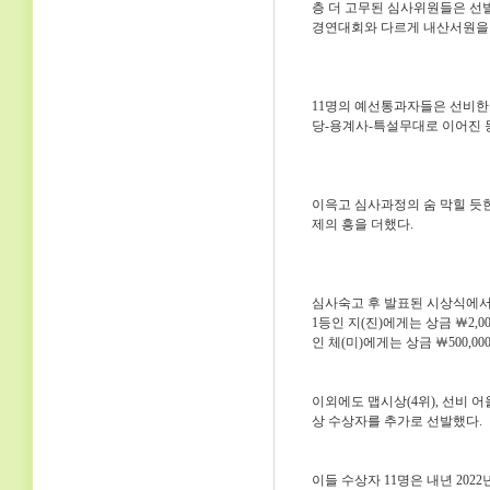
층 더 고무된 심사위원들은 선
경연대회와 다르게 내산서원을 
11명의 예선통과자들은 선비한
당-용계사-특설무대로 이어진 
이윽고 심사과정의 숨 막힐 듯한
제의 흥을 더했다.
심사숙고 후 발표된 시상식에서 
1등인 지(진)에게는 상금 ￦2,00
인 체(미)에게는 상금 ￦500,0
이외에도 맵시상(4위), 선비 어울
상 수상자를 추가로 선발했다.
이들 수상자 11명은 내년 20