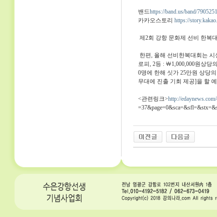
밴드
https://band.us/band/790525
카카오스토리
https://story.kak
제2회 강항 문화제 선비 한복대회 
한편, 올해 선비한복대회는 시상 규
로피, 2등 : ￦1,000,000원
0명에 한해 싯가 25만원 상당
무대에 진출 기회 제공]을 할 
<관련링크>
http://edaynews.com
=37&page=0&sca=&sfl=&stx=&