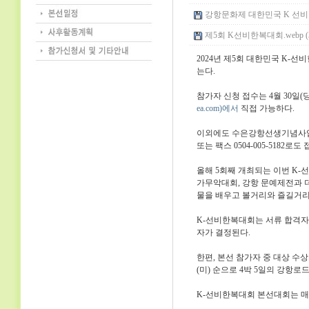
강항문화제 대한민국 K 선비한
제5회 K선비한복대회.webp (3
2024년 제5회 대한민국 K-
는다.
참가자 신청 접수는 4월 30일
ea.com)에서
직접 가능하다.
이외에도 수은강항선생기념사
또는 팩스 0504-005-5182로
올해 5회째 개최되는 이번 K-
가무악대회, 강항 문예제전과 
물을 배우고 볼거리와 즐길거리
K-선비한복대회는 서류 합격자에
자가 결정된다.
한편, 본선 참가자 중 대상 수상자
(미) 순으로 4박 5일의 강항
K-선비한복대회 본선대회는 매년