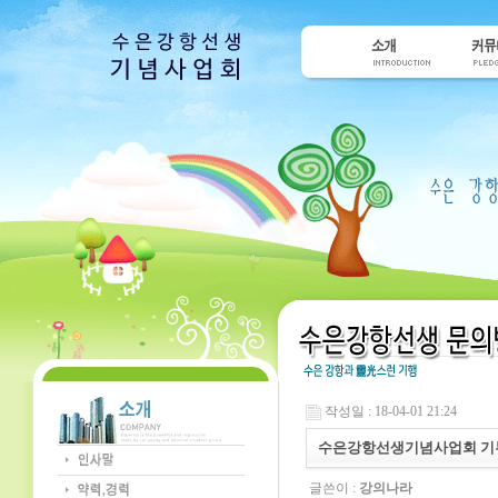
작성일 : 18-04-01 21:24
수은강항선생기념사업회 기부금
글쓴이 :
강의나라