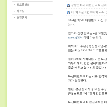
강항문화제 대한민국 K 선비한
제5회 K선비한복대회.webp (3
2024년 제5회 대한민국 K-
는다.
참가자 신청 접수는 4월 30일
ea.com)에서
직접 가능하다.
이외에도 수은강항선생기념사
또는 팩스 0504-005-5182로
올해 5회째 개최되는 이번 K-
가무악대회, 강항 문예제전과 
물을 배우고 볼거리와 즐길거리
K-선비한복대회는 서류 합격자에
자가 결정된다.
한편, 본선 참가자 중 대상 수상자
(미) 순으로 4박 5일의 강항
K-선비한복대회 본선대회는 매년