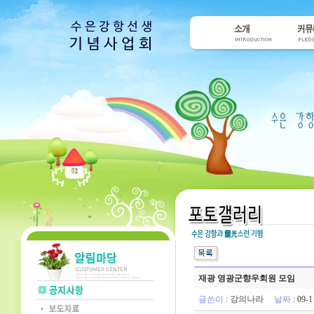
재광 영광군향우회원 모임
글쓴이
:
강의나라
날짜
: 09-