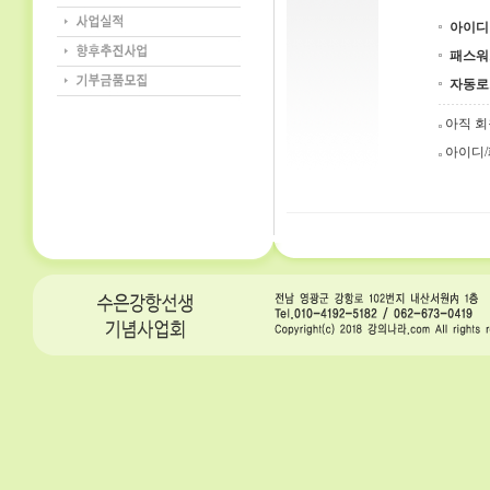
아이디
패스워
자동로
아직 
아이디