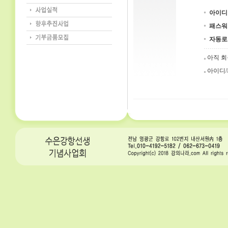
아이디
패스워
자동로
아직 
아이디