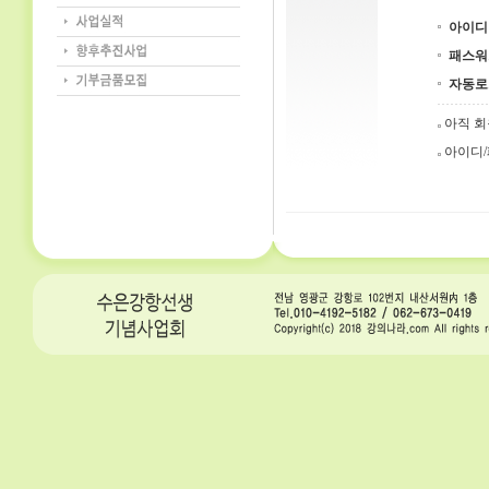
아이디
패스워
자동로
아직 
아이디