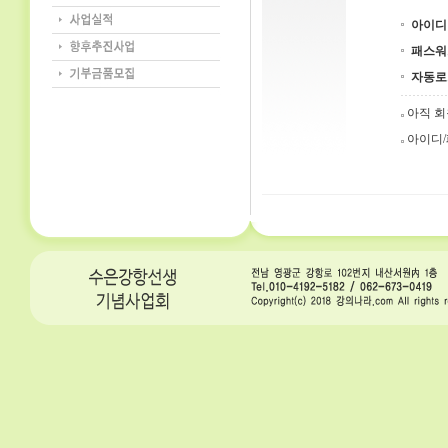
아이디
패스워
자동로
아직 
아이디